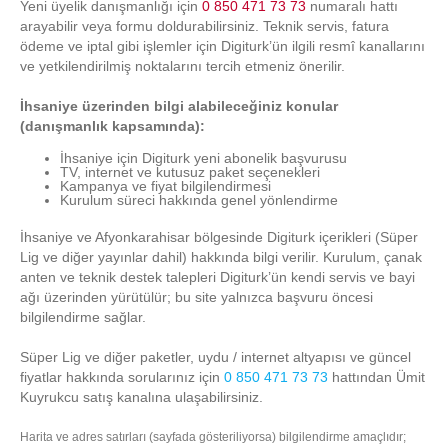
Yeni üyelik danışmanlığı için
0 850 471 73 73
numaralı hattı
arayabilir veya formu doldurabilirsiniz. Teknik servis, fatura
ödeme ve iptal gibi işlemler için Digiturk’ün ilgili resmî kanallarını
ve yetkilendirilmiş noktalarını tercih etmeniz önerilir.
İhsaniye üzerinden bilgi alabileceğiniz konular
(danışmanlık kapsamında):
İhsaniye için Digiturk yeni abonelik başvurusu
TV, internet ve kutusuz paket seçenekleri
Kampanya ve fiyat bilgilendirmesi
Kurulum süreci hakkında genel yönlendirme
İhsaniye ve Afyonkarahisar bölgesinde Digiturk içerikleri (Süper
Lig ve diğer yayınlar dahil) hakkında bilgi verilir. Kurulum, çanak
anten ve teknik destek talepleri Digiturk’ün kendi servis ve bayi
ağı üzerinden yürütülür; bu site yalnızca başvuru öncesi
bilgilendirme sağlar.
Süper Lig ve diğer paketler, uydu / internet altyapısı ve güncel
fiyatlar hakkında sorularınız için
0 850 471 73 73
hattından Ümit
Kuyrukcu satış kanalına ulaşabilirsiniz.
Harita ve adres satırları (sayfada gösteriliyorsa) bilgilendirme amaçlıdır;