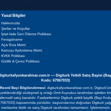
Yasal Bilgiler
Hakkımızda
Şartlar ve Koşullar
İptal-İade Geri Ödeme Politikası
Feragatname
Açık Rıza Metni
Kamuyu Aydınlatma Metni
KVKK Politikası
Gizlilik & Çerez Politikası
digiturkafyonkarahisar.com.tr — Digiturk Yetkili Satış Bayisi (Bay
Kodu: 67067033)
Resmî Bayi Bilgilendirmesi:
digiturkafyonkarahisar.com.tr, Digiturk'ün
yetkilendirdiği sözleşmeli iş ortağı Ümit Kuyrukcu tarafından işletilen bir
alternatif satış kanalıdır. Faaliyetlerimiz Digiturk yetkili bayilik (Bayi Kodu
7067033) kapsamında yürütülür; başvurularınız doğrudan Digiturk çağ
merkezine iletilir ve satış Digiturk tarafından tamamlanır. İşletmemizin