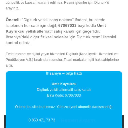
güncellik ve kapsam garanti edilmez. Resmî işlemler için Digiturk’ü
arayınız.
Önemli:
“Digiturk yetkili satış noktası” ifadesi, bu sitede
listelenen her satır için değil;
67067033
bayi kodlu
Ümit
Kuyrukcu
yetkili alternatif satış kanalı için geçerlidir.
İhsaniye’daki diğer fiziksel noktalar için Digiturk resmî listesini
kontrol ediniz.
Evde internet ve dijital yayın hizmetleri Digiturk (Krea İçerik Hizmetleri ve
Prodüksiyon A.Ş.) tarafından sunulur. Ticari markalar ilgili hak sahiplerine
aittir.
İhsaniye – bilgi hattı
Ümit Kuyrukcu
Digiturk yetkili alternatif satış kanalı
Bayi Kodu: 67067033
Ödeme bu sitede alınmaz. Yalnızca yeni abonelik danışmanlığı.
Hemen Arayın
0 850 471 73 73
Bayi Adı
Bayi Adresi
İlçe