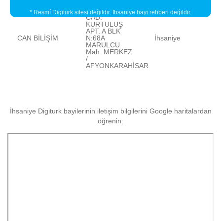
YEŞİLYOL
* Resmî Digiturk sitesi değildir. İhsaniye bayi rehberi değildir.
CAD.
KURTULUŞ
APT. A BLK
CAN BİLİŞİM
N:68A
İhsaniye
MARULCU
Mah. MERKEZ
/
AFYONKARAHİSAR
İhsaniye Digiturk bayilerinin iletişim bilgilerini Google haritalardan
öğrenin: