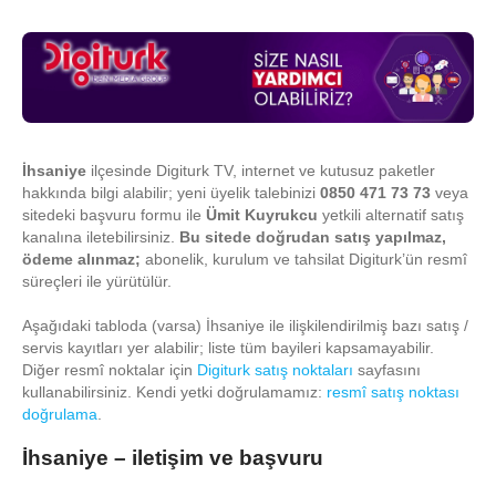
İhsaniye
ilçesinde Digiturk TV, internet ve kutusuz paketler
hakkında bilgi alabilir; yeni üyelik talebinizi
0850 471 73 73
veya
sitedeki başvuru formu ile
Ümit Kuyrukcu
yetkili alternatif satış
kanalına iletebilirsiniz.
Bu sitede doğrudan satış yapılmaz,
ödeme alınmaz;
abonelik, kurulum ve tahsilat Digiturk’ün resmî
süreçleri ile yürütülür.
Aşağıdaki tabloda (varsa) İhsaniye ile ilişkilendirilmiş bazı satış /
servis kayıtları yer alabilir; liste tüm bayileri kapsamayabilir.
Diğer resmî noktalar için
Digiturk satış noktaları
sayfasını
kullanabilirsiniz. Kendi yetki doğrulamamız:
resmî satış noktası
doğrulama
.
İhsaniye – iletişim ve başvuru