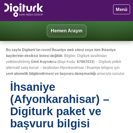
Menü
Hemen Arayın
Bu sayfa Digiturk’ün resmî İhsaniye web sitesi veya tüm İhsaniye
bayilerinin eksiksiz listesi değildir.
Bilgiler; Digiturk tarafından
yetkilendirilmiş
Ümit Kuyrukcu
(Bayi Kodu:
67067033
) – Digiturk yetkili
alternatif satış kanalı – tarafından Afyonkarahisar / İhsaniye bölgesi için
yeni abonelik bilgilendirmesi ve başvuru danışmanlığı
amacıyla sunulur.
İhsaniye
(Afyonkarahisar) –
Digiturk paket ve
başvuru bilgisi