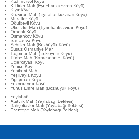
Kadımürsel Köyü
Kıldirler Mah (Eynehankuzviran Köyü)
Kıyır Köyü
Kuzviran Mah (Eynehankuzviran Köyü)
Muratlar Köyü
Oğulbeyli Köyü
Öksüzler Mah (Eynehankuzviran Köyü)
Orhanlı Köyü
Osmanköy Köyü
Sarıcaova Köyü
Şehitler Mah (Bozhüyük Köyü)
Susuz Osmaniye Mah
Taşpınar Mah (Eskieymir Köyü)
Türbe Mah (Karacaahmet Köyü)
Üçlerkayası Köyü
Yenice Köyü
Yenikent Mah
Yeşilyayla Köyü
Yiğitpınarı Köyü
Yukarıtandır Köyü
Yunus Emre Mah (Bozhüyük Köyü)
Yaylabağı
Atatürk Mah (Yaylabağı Beldesi)
Bahçelievler Mah (Yaylabağı Beldesi)
Esentepe Mah (Yaylabağı Beldesi)