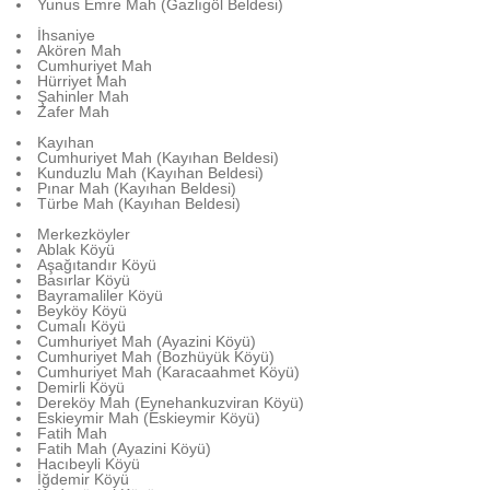
Yunus Emre Mah (Gazlıgöl Beldesi)
İhsaniye
Akören Mah
Cumhuriyet Mah
Hürriyet Mah
Şahinler Mah
Zafer Mah
Kayıhan
Cumhuriyet Mah (Kayıhan Beldesi)
Kunduzlu Mah (Kayıhan Beldesi)
Pınar Mah (Kayıhan Beldesi)
Türbe Mah (Kayıhan Beldesi)
Merkezköyler
Ablak Köyü
Aşağıtandır Köyü
Basırlar Köyü
Bayramaliler Köyü
Beyköy Köyü
Cumalı Köyü
Cumhuriyet Mah (Ayazini Köyü)
Cumhuriyet Mah (Bozhüyük Köyü)
Cumhuriyet Mah (Karacaahmet Köyü)
Demirli Köyü
Dereköy Mah (Eynehankuzviran Köyü)
Eskieymir Mah (Eskieymir Köyü)
Fatih Mah
Fatih Mah (Ayazini Köyü)
Hacıbeyli Köyü
İğdemir Köyü